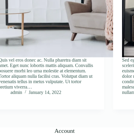
Quis vel eros donec ac. Nulla pharetra diam sit
Sed eg
amet. Eget nunc lobortis mattis aliquam. Convallis
sceler
posuere morbi leo urna molestie at elementum.
euismo
Tortor aliquam nulla facilisi cras. Volutpat diam ut
dolor
venenatis tellus in metus vulputate. Ut tortor
condim
pretium viverra…
malesu
admin
January 14, 2022
null
Account