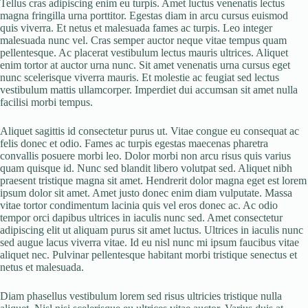
Tellus cras adipiscing enim eu turpis. Amet luctus venenatis lectus
magna fringilla urna porttitor. Egestas diam in arcu cursus euismod
quis viverra. Et netus et malesuada fames ac turpis. Leo integer
malesuada nunc vel. Cras semper auctor neque vitae tempus quam
pellentesque. Ac placerat vestibulum lectus mauris ultrices. Aliquet
enim tortor at auctor urna nunc. Sit amet venenatis urna cursus eget
nunc scelerisque viverra mauris. Et molestie ac feugiat sed lectus
vestibulum mattis ullamcorper. Imperdiet dui accumsan sit amet nulla
facilisi morbi tempus.
Aliquet sagittis id consectetur purus ut. Vitae congue eu consequat ac
felis donec et odio. Fames ac turpis egestas maecenas pharetra
convallis posuere morbi leo. Dolor morbi non arcu risus quis varius
quam quisque id. Nunc sed blandit libero volutpat sed. Aliquet nibh
praesent tristique magna sit amet. Hendrerit dolor magna eget est lorem
ipsum dolor sit amet. Amet justo donec enim diam vulputate. Massa
vitae tortor condimentum lacinia quis vel eros donec ac. Ac odio
tempor orci dapibus ultrices in iaculis nunc sed. Amet consectetur
adipiscing elit ut aliquam purus sit amet luctus. Ultrices in iaculis nunc
sed augue lacus viverra vitae. Id eu nisl nunc mi ipsum faucibus vitae
aliquet nec. Pulvinar pellentesque habitant morbi tristique senectus et
netus et malesuada.
Diam phasellus vestibulum lorem sed risus ultricies tristique nulla