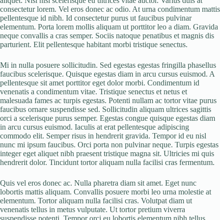
aliquet. Nisl nisi scelerisque eu ultrices vitae auctor. Varius duis at
consectetur lorem. Vel eros donec ac odio. At urna condimentum mattis
pellentesque id nibh. Id consectetur purus ut faucibus pulvinar
elementum. Porta lorem mollis aliquam ut porttitor leo a diam. Gravida
neque convallis a cras semper. Sociis natoque penatibus et magnis dis
parturient. Elit pellentesque habitant morbi tristique senectus.
Mi in nulla posuere sollicitudin. Sed egestas egestas fringilla phasellus
faucibus scelerisque. Quisque egestas diam in arcu cursus euismod. A
pellentesque sit amet porttitor eget dolor morbi. Condimentum id
venenatis a condimentum vitae. Tristique senectus et netus et
malesuada fames ac turpis egestas. Potenti nullam ac tortor vitae purus
faucibus ornare suspendisse sed. Sollicitudin aliquam ultrices sagittis
orci a scelerisque purus semper. Egestas congue quisque egestas diam
in arcu cursus euismod. Iaculis at erat pellentesque adipiscing
commodo elit. Semper risus in hendrerit gravida. Tempor id eu nisl
nunc mi ipsum faucibus. Orci porta non pulvinar neque. Turpis egestas
integer eget aliquet nibh praesent tristique magna sit. Ultricies mi quis
hendrerit dolor. Tincidunt tortor aliquam nulla facilisi cras fermentum.
Quis vel eros donec ac. Nulla pharetra diam sit amet. Eget nunc
lobortis mattis aliquam. Convallis posuere morbi leo urna molestie at
elementum. Tortor aliquam nulla facilisi cras. Volutpat diam ut
venenatis tellus in metus vulputate. Ut tortor pretium viverra
suspendisse potenti. Tempor orci eu lobortis elementum nibh tellus.