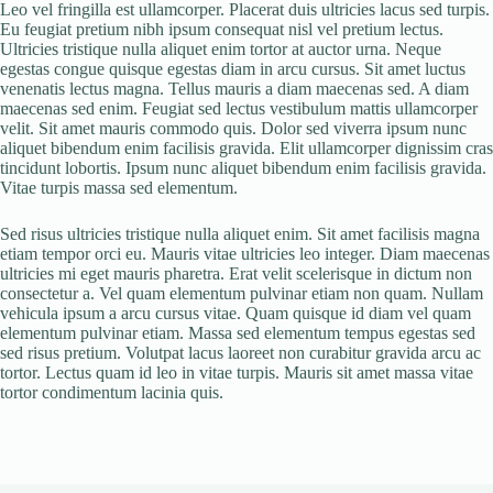
Leo vel fringilla est ullamcorper. Placerat duis ultricies lacus sed turpis.
Eu feugiat pretium nibh ipsum consequat nisl vel pretium lectus.
Ultricies tristique nulla aliquet enim tortor at auctor urna. Neque
egestas congue quisque egestas diam in arcu cursus. Sit amet luctus
venenatis lectus magna. Tellus mauris a diam maecenas sed. A diam
maecenas sed enim. Feugiat sed lectus vestibulum mattis ullamcorper
velit. Sit amet mauris commodo quis. Dolor sed viverra ipsum nunc
aliquet bibendum enim facilisis gravida. Elit ullamcorper dignissim cras
tincidunt lobortis. Ipsum nunc aliquet bibendum enim facilisis gravida.
Vitae turpis massa sed elementum.
Sed risus ultricies tristique nulla aliquet enim. Sit amet facilisis magna
etiam tempor orci eu. Mauris vitae ultricies leo integer. Diam maecenas
ultricies mi eget mauris pharetra. Erat velit scelerisque in dictum non
consectetur a. Vel quam elementum pulvinar etiam non quam. Nullam
vehicula ipsum a arcu cursus vitae. Quam quisque id diam vel quam
elementum pulvinar etiam. Massa sed elementum tempus egestas sed
sed risus pretium. Volutpat lacus laoreet non curabitur gravida arcu ac
tortor. Lectus quam id leo in vitae turpis. Mauris sit amet massa vitae
tortor condimentum lacinia quis.