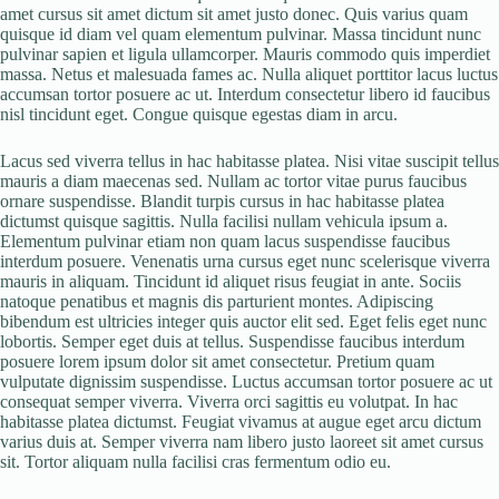
amet cursus sit amet dictum sit amet justo donec. Quis varius quam
quisque id diam vel quam elementum pulvinar. Massa tincidunt nunc
pulvinar sapien et ligula ullamcorper. Mauris commodo quis imperdiet
massa. Netus et malesuada fames ac. Nulla aliquet porttitor lacus luctus
accumsan tortor posuere ac ut. Interdum consectetur libero id faucibus
nisl tincidunt eget. Congue quisque egestas diam in arcu.
Lacus sed viverra tellus in hac habitasse platea. Nisi vitae suscipit tellus
mauris a diam maecenas sed. Nullam ac tortor vitae purus faucibus
ornare suspendisse. Blandit turpis cursus in hac habitasse platea
dictumst quisque sagittis. Nulla facilisi nullam vehicula ipsum a.
Elementum pulvinar etiam non quam lacus suspendisse faucibus
interdum posuere. Venenatis urna cursus eget nunc scelerisque viverra
mauris in aliquam. Tincidunt id aliquet risus feugiat in ante. Sociis
natoque penatibus et magnis dis parturient montes. Adipiscing
bibendum est ultricies integer quis auctor elit sed. Eget felis eget nunc
lobortis. Semper eget duis at tellus. Suspendisse faucibus interdum
posuere lorem ipsum dolor sit amet consectetur. Pretium quam
vulputate dignissim suspendisse. Luctus accumsan tortor posuere ac ut
consequat semper viverra. Viverra orci sagittis eu volutpat. In hac
habitasse platea dictumst. Feugiat vivamus at augue eget arcu dictum
varius duis at. Semper viverra nam libero justo laoreet sit amet cursus
sit. Tortor aliquam nulla facilisi cras fermentum odio eu.